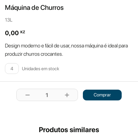
Máquina de Churros
13L
0,00
KZ
Design moderno e fácil de usar, nossa máquina é ideal para
produzir churros crocantes.
Unidades em stock
4
remove
add
1
Comprar
Produtos similares