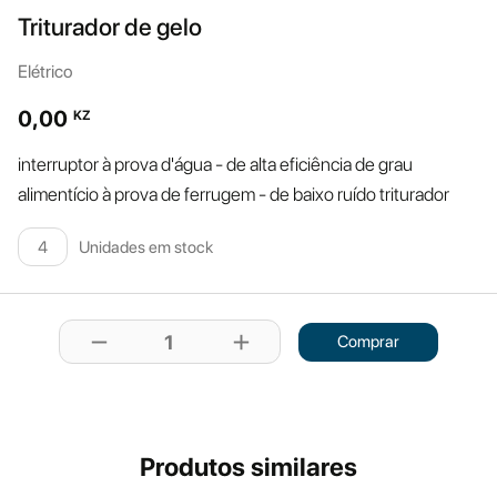
Triturador de gelo
Elétrico
0,00
KZ
interruptor à prova d'água - de alta eficiência de grau
alimentício à prova de ferrugem - de baixo ruído triturador
Unidades em stock
4
remove
add
1
Comprar
Produtos similares