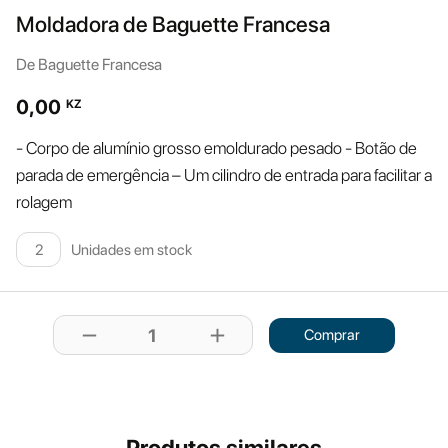
Moldadora de Baguette Francesa
De Baguette Francesa
0,00
KZ
- Corpo de alumínio grosso emoldurado pesado - Botão de
parada de emergência – Um cilindro de entrada para facilitar a
rolagem
Unidades em stock
2
remove
add
1
Comprar