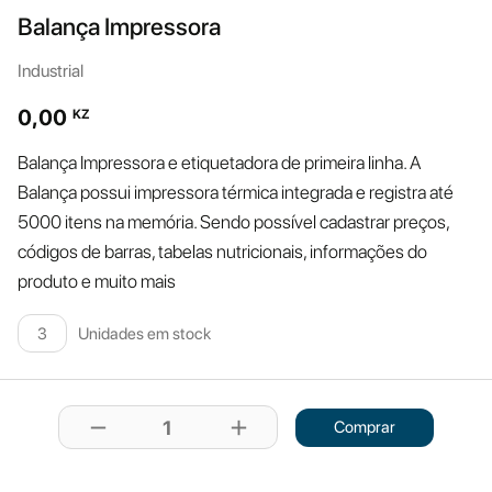
Balança Impressora
Industrial
0,00
KZ
Balança Impressora e etiquetadora de primeira linha. A
Balança possui impressora térmica integrada e registra até
5000 itens na memória. Sendo possível cadastrar preços,
códigos de barras, tabelas nutricionais, informações do
produto e muito mais
Unidades em stock
3
remove
add
1
Comprar