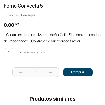
Forno Convecta 5
Forno de 5 bandejas
0,00
KZ
- Controles simples - Manutenção fácil - Sistema automático
de vaporização - Controle do Microprocessador
Unidades em stock
2
remove
add
1
Comprar
Produtos similares