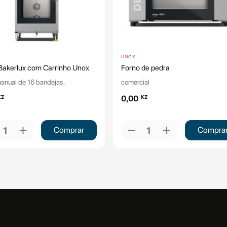
UNOX
Bakerlux com Carrinho Unox
Forno de pedra
anual de 16 bandejas.
comercial
KZ
0,00
KZ
add
remove
add
1
Comprar
1
Compra